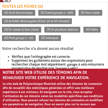
TOUTES LES FICHES (0)
(X) Outil électronique
(X) Grand groupe (> 100)
(X) Hors classe
(X) Activités développées (Entre 30 et 60 minutes)
(X) En classe et hors classe
(X) En plusieurs séances
(X) Faible
(X) Petit groupe (< 30)
(X) Individuel
Votre recherche n'a donné aucun résultat
Vérifiez que l'orthographe est correcte.
Supprimez les guillemets autour des expressions pour
rechercher chaque mot séparément.
garage à vélo
retournera
souvent plus de résultat que
"garage à vélo"
.
NOTRE SITE WEB UTILISE DES TÉMOINS AFIN DE
Envisagez d'élargir votre recherche avec
OR
.
garage OR vélo
retournera souvent plus de résultat que
garage à vélo
.
REHAUSSER VOTRE EXPÉRIENCE DE NAVIGATION.
Le site web de Polytechnique Montréal utilise des témoins de connexion
afin de recueillir des statistiques générales et offrir une meilleure
expérience à ses visiteurs. En naviguant sur le site, vous acceptez
l’utilisation de ces témoins selon les modalités spécifiées aux conditions
d’utilisation. Vous pouvez refuser les témoins de connexion en modifiant
vos paramètres de navigation. Pour en savoir plus sur le recours aux