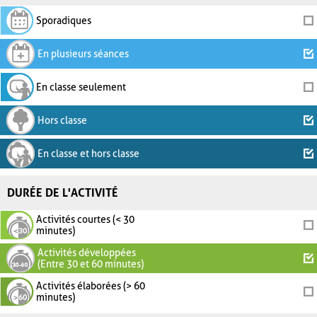
Sporadiques
En plusieurs séances
En classe seulement
Hors classe
En classe et hors classe
DURÉE DE L'ACTIVITÉ
Activités courtes (< 30
minutes)
Activités développées
(Entre 30 et 60 minutes)
Activités élaborées (> 60
minutes)