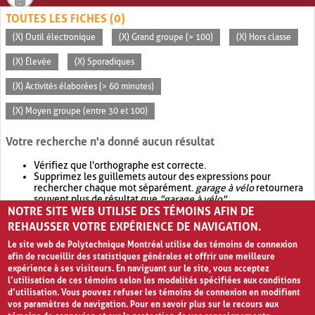
TOUTES LES FICHES (0)
(X) Outil électronique
(X) Grand groupe (> 100)
(X) Hors classe
(X) Élevée
(X) Sporadiques
(X) Activités élaborées (> 60 minutes)
(X) Moyen groupe (entre 30 et 100)
Votre recherche n'a donné aucun résultat
Vérifiez que l'orthographe est correcte.
Supprimez les guillemets autour des expressions pour
rechercher chaque mot séparément.
garage à vélo
retournera
souvent plus de résultat que
"garage à vélo"
.
NOTRE SITE WEB UTILISE DES TÉMOINS AFIN DE
Envisagez d'élargir votre recherche avec
OR
.
garage OR vélo
retournera souvent plus de résultat que
garage à vélo
.
REHAUSSER VOTRE EXPÉRIENCE DE NAVIGATION.
Le site web de Polytechnique Montréal utilise des témoins de connexion
afin de recueillir des statistiques générales et offrir une meilleure
expérience à ses visiteurs. En naviguant sur le site, vous acceptez
l’utilisation de ces témoins selon les modalités spécifiées aux conditions
d’utilisation. Vous pouvez refuser les témoins de connexion en modifiant
vos paramètres de navigation. Pour en savoir plus sur le recours aux