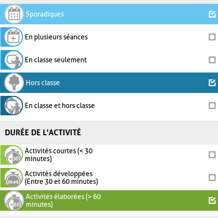
Sporadiques
En plusieurs séances
En classe seulement
Hors classe
En classe et hors classe
DURÉE DE L'ACTIVITÉ
Activités courtes (< 30
minutes)
Activités développées
(Entre 30 et 60 minutes)
Activités élaborées (> 60
minutes)