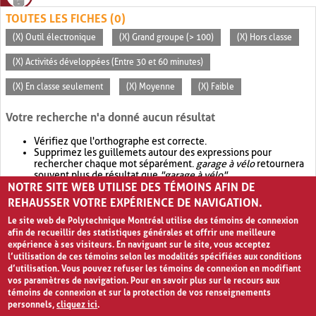
TOUTES LES FICHES (0)
(X) Outil électronique
(X) Grand groupe (> 100)
(X) Hors classe
(X) Activités développées (Entre 30 et 60 minutes)
(X) En classe seulement
(X) Moyenne
(X) Faible
Votre recherche n'a donné aucun résultat
Vérifiez que l'orthographe est correcte.
Supprimez les guillemets autour des expressions pour
rechercher chaque mot séparément.
garage à vélo
retournera
souvent plus de résultat que
"garage à vélo"
.
NOTRE SITE WEB UTILISE DES TÉMOINS AFIN DE
Envisagez d'élargir votre recherche avec
OR
.
garage OR vélo
retournera souvent plus de résultat que
garage à vélo
.
REHAUSSER VOTRE EXPÉRIENCE DE NAVIGATION.
Le site web de Polytechnique Montréal utilise des témoins de connexion
afin de recueillir des statistiques générales et offrir une meilleure
expérience à ses visiteurs. En naviguant sur le site, vous acceptez
l’utilisation de ces témoins selon les modalités spécifiées aux conditions
d’utilisation. Vous pouvez refuser les témoins de connexion en modifiant
vos paramètres de navigation. Pour en savoir plus sur le recours aux
témoins de connexion et sur la protection de vos renseignements
personnels,
cliquez ici
.
Avis de confidentialité et conditions d’utilisation