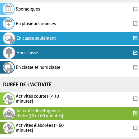
Sporadiques
En plusieurs séances
En classe seulement
Hors classe
En classe et hors classe
DURÉE DE L'ACTIVITÉ
Activités courtes (< 30
minutes)
Activités développées
(Entre 30 et 60 minutes)
Activités élaborées (> 60
minutes)