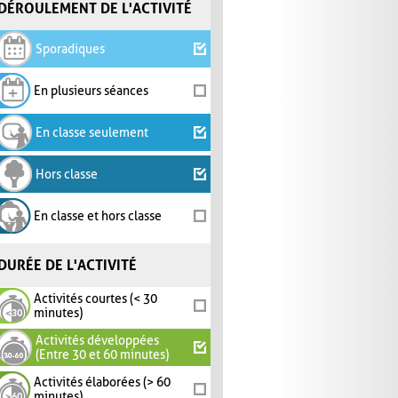
DÉROULEMENT DE L'ACTIVITÉ
Sporadiques
En plusieurs séances
En classe seulement
Hors classe
En classe et hors classe
DURÉE DE L'ACTIVITÉ
Activités courtes (< 30
minutes)
Activités développées
(Entre 30 et 60 minutes)
Activités élaborées (> 60
minutes)