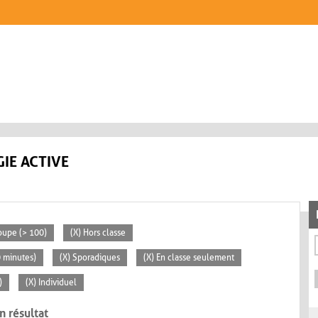
IE ACTIVE
oupe (> 100)
(X) Hors classe
0 minutes)
(X) Sporadiques
(X) En classe seulement
)
(X) Individuel
n résultat