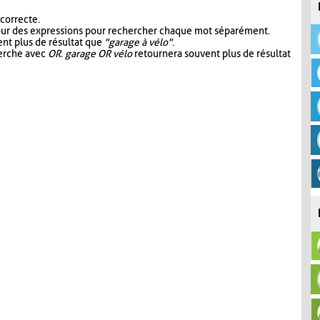
 correcte.
our des expressions pour rechercher chaque mot séparément.
nt plus de résultat que
"garage à vélo"
.
herche avec
OR
.
garage OR vélo
retournera souvent plus de résultat