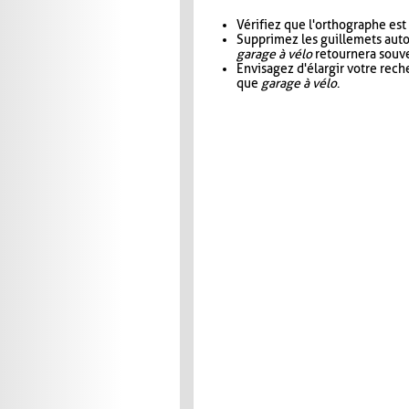
Vérifiez que l'orthographe est
Supprimez les guillemets aut
garage à vélo
retournera souve
Envisagez d'élargir votre rec
que
garage à vélo
.