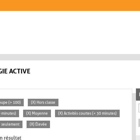
IE ACTIVE
oupe (> 100)
(X) Hors classe
0 minutes)
(X) Moyenne
(X) Activités courtes (< 30 minutes)
se seulement
(X) Élevée
n résultat