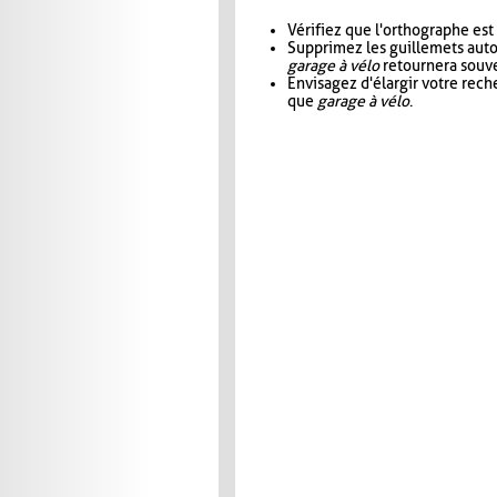
Vérifiez que l'orthographe est
Supprimez les guillemets aut
garage à vélo
retournera souve
Envisagez d'élargir votre rec
que
garage à vélo
.