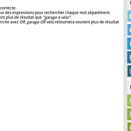
 correcte.
our des expressions pour rechercher chaque mot séparément.
nt plus de résultat que
"garage à vélo"
.
herche avec
OR
.
garage OR vélo
retournera souvent plus de résultat