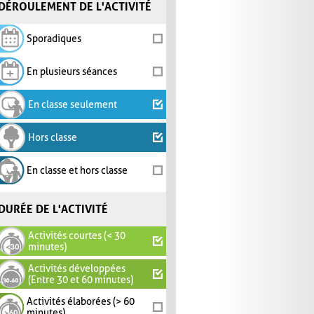
DÉROULEMENT DE L'ACTIVITÉ
Sporadiques
En plusieurs séances
En classe seulement
Hors classe
En classe et hors classe
DURÉE DE L'ACTIVITÉ
Activités courtes (< 30
minutes)
Activités développées
(Entre 30 et 60 minutes)
Activités élaborées (> 60
minutes)