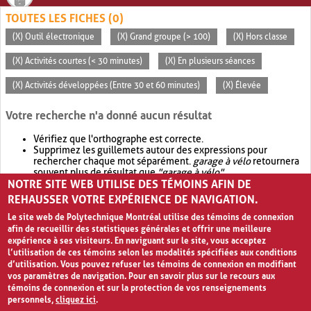
TOUTES LES FICHES (0)
(X) Outil électronique
(X) Grand groupe (> 100)
(X) Hors classe
(X) Activités courtes (< 30 minutes)
(X) En plusieurs séances
(X) Activités développées (Entre 30 et 60 minutes)
(X) Élevée
Votre recherche n'a donné aucun résultat
Vérifiez que l'orthographe est correcte.
Supprimez les guillemets autour des expressions pour
rechercher chaque mot séparément.
garage à vélo
retournera
souvent plus de résultat que
"garage à vélo"
.
NOTRE SITE WEB UTILISE DES TÉMOINS AFIN DE
Envisagez d'élargir votre recherche avec
OR
.
garage OR vélo
retournera souvent plus de résultat que
garage à vélo
.
REHAUSSER VOTRE EXPÉRIENCE DE NAVIGATION.
Le site web de Polytechnique Montréal utilise des témoins de connexion
afin de recueillir des statistiques générales et offrir une meilleure
expérience à ses visiteurs. En naviguant sur le site, vous acceptez
l’utilisation de ces témoins selon les modalités spécifiées aux conditions
d’utilisation. Vous pouvez refuser les témoins de connexion en modifiant
vos paramètres de navigation. Pour en savoir plus sur le recours aux
témoins de connexion et sur la protection de vos renseignements
personnels,
cliquez ici
.
Avis de confidentialité et conditions d’utilisation