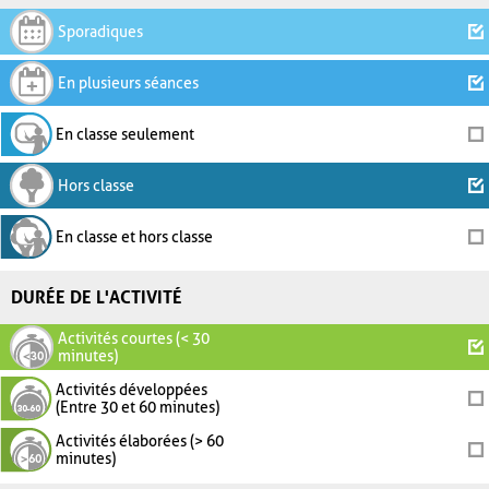
Sporadiques
En plusieurs séances
En classe seulement
Hors classe
En classe et hors classe
DURÉE DE L'ACTIVITÉ
Activités courtes (< 30
minutes)
Activités développées
(Entre 30 et 60 minutes)
Activités élaborées (> 60
minutes)