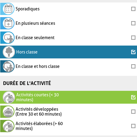
Sporadiques
En plusieurs séances
En classe seulement
Hors classe
En classe et hors classe
DURÉE DE L'ACTIVITÉ
Activités courtes (< 30
minutes)
Activités développées
(Entre 30 et 60 minutes)
Activités élaborées (> 60
minutes)