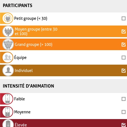
PARTICIPANTS
Petit groupe (< 30)
Moyen groupe (entre 30
et 100)
Grand groupe (> 100)
Équipe
Individuel
INTENSITÉ D'ANIMATION
Faible
Moyenne
Élevée