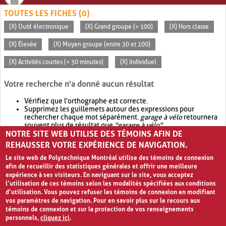
TOUTES LES FICHES (0)
(X) Outil électronique
(X) Grand groupe (> 100)
(X) Hors classe
(X) Élevée
(X) Moyen groupe (entre 30 et 100)
(X) Activités courtes (< 30 minutes)
(X) Individuel
Votre recherche n'a donné aucun résultat
Vérifiez que l'orthographe est correcte.
Supprimez les guillemets autour des expressions pour
rechercher chaque mot séparément.
garage à vélo
retournera
souvent plus de résultat que
"garage à vélo"
.
NOTRE SITE WEB UTILISE DES TÉMOINS AFIN DE
Envisagez d'élargir votre recherche avec
OR
.
garage OR vélo
retournera souvent plus de résultat que
garage à vélo
.
REHAUSSER VOTRE EXPÉRIENCE DE NAVIGATION.
Le site web de Polytechnique Montréal utilise des témoins de connexion
afin de recueillir des statistiques générales et offrir une meilleure
expérience à ses visiteurs. En naviguant sur le site, vous acceptez
l’utilisation de ces témoins selon les modalités spécifiées aux conditions
d’utilisation. Vous pouvez refuser les témoins de connexion en modifiant
vos paramètres de navigation. Pour en savoir plus sur le recours aux
témoins de connexion et sur la protection de vos renseignements
personnels,
cliquez ici
.
Avis de confidentialité et conditions d’utilisation