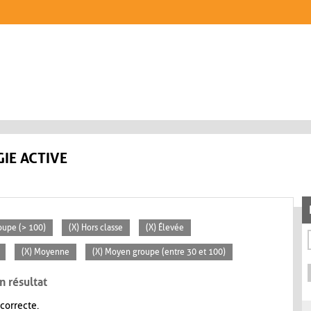
IE ACTIVE
oupe (> 100)
(X) Hors classe
(X) Élevée
(X) Moyenne
(X) Moyen groupe (entre 30 et 100)
n résultat
 correcte.