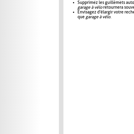
Supprimez les guillemets aut
garage à vélo
retournera souve
Envisagez d'élargir votre rec
que
garage à vélo
.