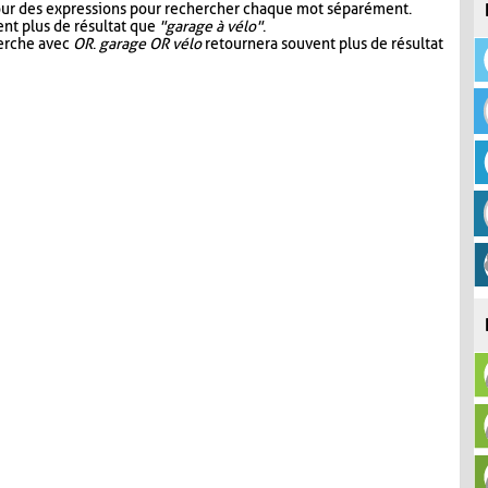
our des expressions pour rechercher chaque mot séparément.
nt plus de résultat que
"garage à vélo"
.
herche avec
OR
.
garage OR vélo
retournera souvent plus de résultat