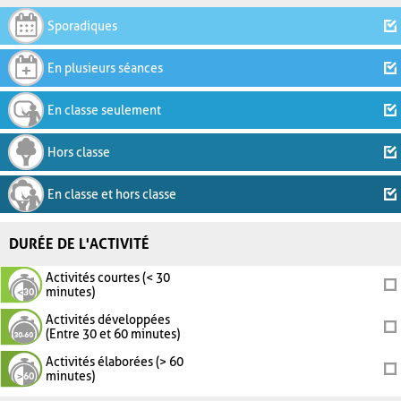
Sporadiques
En plusieurs séances
En classe seulement
Hors classe
En classe et hors classe
DURÉE DE L'ACTIVITÉ
Activités courtes (< 30
minutes)
Activités développées
(Entre 30 et 60 minutes)
Activités élaborées (> 60
minutes)