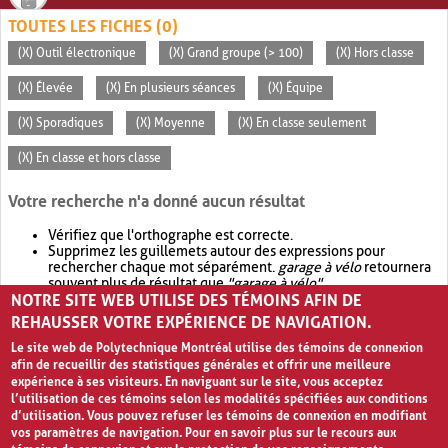
TOUTES LES FICHES (0)
(X) Outil électronique
(X) Grand groupe (> 100)
(X) Hors classe
(X) Élevée
(X) En plusieurs séances
(X) Équipe
(X) Sporadiques
(X) Moyenne
(X) En classe seulement
(X) En classe et hors classe
Votre recherche n'a donné aucun résultat
Vérifiez que l'orthographe est correcte.
Supprimez les guillemets autour des expressions pour
rechercher chaque mot séparément.
garage à vélo
retournera
souvent plus de résultat que
"garage à vélo"
.
NOTRE SITE WEB UTILISE DES TÉMOINS AFIN DE
Envisagez d'élargir votre recherche avec
OR
.
garage OR vélo
retournera souvent plus de résultat que
garage à vélo
.
REHAUSSER VOTRE EXPÉRIENCE DE NAVIGATION.
Le site web de Polytechnique Montréal utilise des témoins de connexion
afin de recueillir des statistiques générales et offrir une meilleure
expérience à ses visiteurs. En naviguant sur le site, vous acceptez
l’utilisation de ces témoins selon les modalités spécifiées aux conditions
d’utilisation. Vous pouvez refuser les témoins de connexion en modifiant
vos paramètres de navigation. Pour en savoir plus sur le recours aux