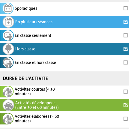
Sporadiques
En plusieurs séances
En classe seulement
Hors classe
En classe et hors classe
DURÉE DE L'ACTIVITÉ
Activités courtes (< 30
minutes)
Activités développées
(Entre 30 et 60 minutes)
Activités élaborées (> 60
minutes)