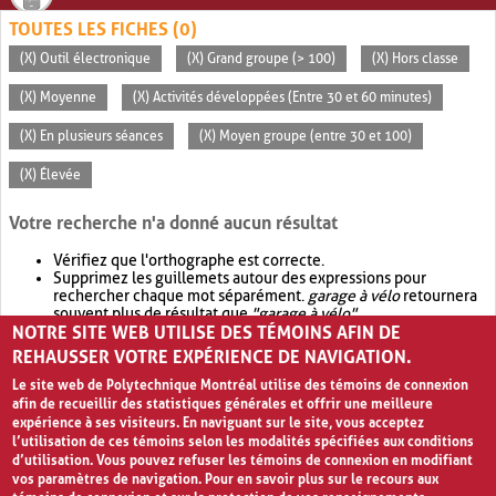
TOUTES LES FICHES (0)
(X) Outil électronique
(X) Grand groupe (> 100)
(X) Hors classe
(X) Moyenne
(X) Activités développées (Entre 30 et 60 minutes)
(X) En plusieurs séances
(X) Moyen groupe (entre 30 et 100)
(X) Élevée
Votre recherche n'a donné aucun résultat
Vérifiez que l'orthographe est correcte.
Supprimez les guillemets autour des expressions pour
rechercher chaque mot séparément.
garage à vélo
retournera
souvent plus de résultat que
"garage à vélo"
.
NOTRE SITE WEB UTILISE DES TÉMOINS AFIN DE
Envisagez d'élargir votre recherche avec
OR
.
garage OR vélo
retournera souvent plus de résultat que
garage à vélo
.
REHAUSSER VOTRE EXPÉRIENCE DE NAVIGATION.
Le site web de Polytechnique Montréal utilise des témoins de connexion
afin de recueillir des statistiques générales et offrir une meilleure
expérience à ses visiteurs. En naviguant sur le site, vous acceptez
l’utilisation de ces témoins selon les modalités spécifiées aux conditions
d’utilisation. Vous pouvez refuser les témoins de connexion en modifiant
vos paramètres de navigation. Pour en savoir plus sur le recours aux