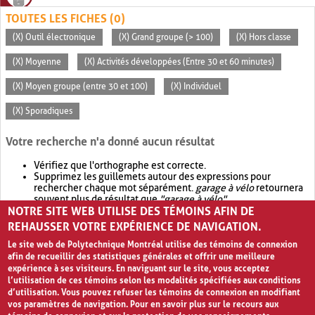
TOUTES LES FICHES (0)
(X) Outil électronique
(X) Grand groupe (> 100)
(X) Hors classe
(X) Moyenne
(X) Activités développées (Entre 30 et 60 minutes)
(X) Moyen groupe (entre 30 et 100)
(X) Individuel
(X) Sporadiques
Votre recherche n'a donné aucun résultat
Vérifiez que l'orthographe est correcte.
Supprimez les guillemets autour des expressions pour
rechercher chaque mot séparément.
garage à vélo
retournera
souvent plus de résultat que
"garage à vélo"
.
NOTRE SITE WEB UTILISE DES TÉMOINS AFIN DE
Envisagez d'élargir votre recherche avec
OR
.
garage OR vélo
retournera souvent plus de résultat que
garage à vélo
.
REHAUSSER VOTRE EXPÉRIENCE DE NAVIGATION.
Le site web de Polytechnique Montréal utilise des témoins de connexion
afin de recueillir des statistiques générales et offrir une meilleure
expérience à ses visiteurs. En naviguant sur le site, vous acceptez
l’utilisation de ces témoins selon les modalités spécifiées aux conditions
d’utilisation. Vous pouvez refuser les témoins de connexion en modifiant
vos paramètres de navigation. Pour en savoir plus sur le recours aux