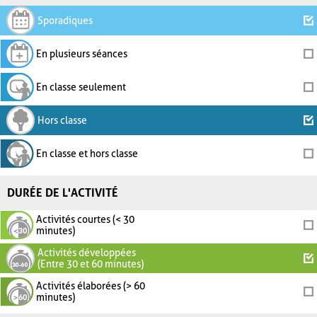
Sporadiques
En plusieurs séances
En classe seulement
Hors classe
En classe et hors classe
DURÉE DE L'ACTIVITÉ
Activités courtes (< 30
minutes)
Activités développées
(Entre 30 et 60 minutes)
Activités élaborées (> 60
minutes)