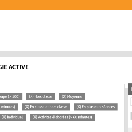
IE ACTIVE
oupe (> 100)
(X) Hors classe
(X) Moyenne
0 minutes)
(X) En classe et hors classe
(X) En plusieurs séances
(X) Individuel
(X) Activités élaborées (> 60 minutes)