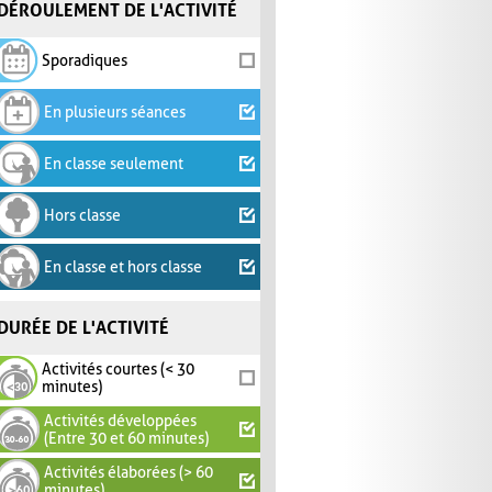
DÉROULEMENT DE L'ACTIVITÉ
Sporadiques
En plusieurs séances
En classe seulement
Hors classe
En classe et hors classe
DURÉE DE L'ACTIVITÉ
Activités courtes (< 30
minutes)
Activités développées
(Entre 30 et 60 minutes)
Activités élaborées (> 60
minutes)