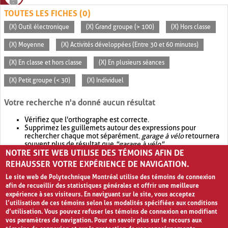
TOUTES LES FICHES (0)
(X) Outil électronique
(X) Grand groupe (> 100)
(X) Hors classe
(X) Moyenne
(X) Activités développées (Entre 30 et 60 minutes)
(X) En classe et hors classe
(X) En plusieurs séances
(X) Petit groupe (< 30)
(X) Individuel
Votre recherche n'a donné aucun résultat
Vérifiez que l'orthographe est correcte.
Supprimez les guillemets autour des expressions pour
rechercher chaque mot séparément.
garage à vélo
retournera
souvent plus de résultat que
"garage à vélo"
.
NOTRE SITE WEB UTILISE DES TÉMOINS AFIN DE
Envisagez d'élargir votre recherche avec
OR
.
garage OR vélo
retournera souvent plus de résultat que
garage à vélo
.
REHAUSSER VOTRE EXPÉRIENCE DE NAVIGATION.
Le site web de Polytechnique Montréal utilise des témoins de connexion
afin de recueillir des statistiques générales et offrir une meilleure
expérience à ses visiteurs. En naviguant sur le site, vous acceptez
l’utilisation de ces témoins selon les modalités spécifiées aux conditions
d’utilisation. Vous pouvez refuser les témoins de connexion en modifiant
vos paramètres de navigation. Pour en savoir plus sur le recours aux