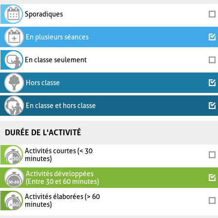
Sporadiques
En plusieurs séances
En classe seulement
Hors classe
En classe et hors classe
DURÉE DE L'ACTIVITÉ
Activités courtes (< 30
minutes)
Activités développées
(Entre 30 et 60 minutes)
Activités élaborées (> 60
minutes)