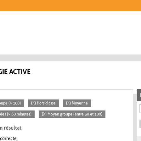
IE ACTIVE
oupe (> 100)
(X) Hors classe
(X) Moyenne
rées (> 60 minutes)
(X) Moyen groupe (entre 30 et 100)
n résultat
 correcte.