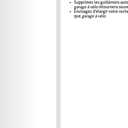
Supprimez les guillemets aut
garage à vélo
retournera souve
Envisagez d'élargir votre rec
que
garage à vélo
.