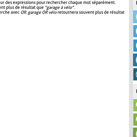
our des expressions pour rechercher chaque mot séparément.
nt plus de résultat que
"garage à vélo"
.
herche avec
OR
.
garage OR vélo
retournera souvent plus de résultat