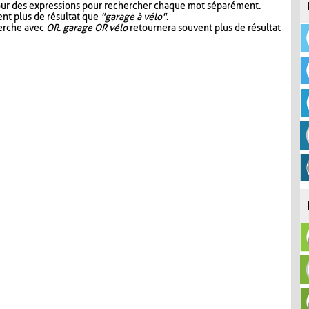
our des expressions pour rechercher chaque mot séparément.
nt plus de résultat que
"garage à vélo"
.
herche avec
OR
.
garage OR vélo
retournera souvent plus de résultat