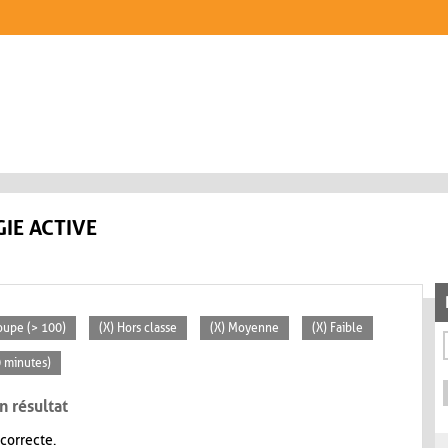
IE ACTIVE
oupe (> 100)
(X) Hors classe
(X) Moyenne
(X) Faible
0 minutes)
n résultat
 correcte.