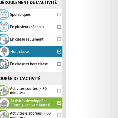
DÉROULEMENT DE L'ACTIVITÉ
Sporadiques
En plusieurs séances
En classe seulement
Hors classe
En classe et hors classe
DURÉE DE L'ACTIVITÉ
Activités courtes (< 30
minutes)
Activités développées
(Entre 30 et 60 minutes)
Activités élaborées (> 60
minutes)