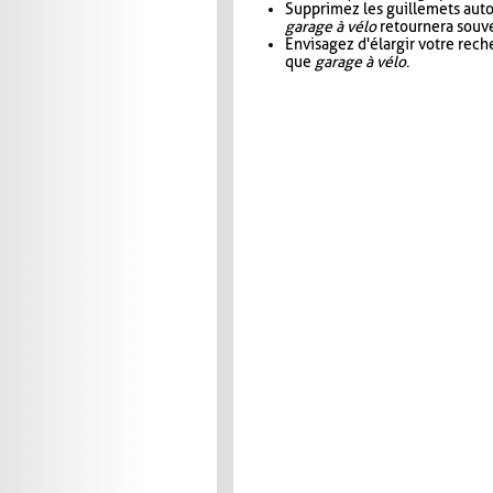
Supprimez les guillemets aut
garage à vélo
retournera souve
Envisagez d'élargir votre rec
que
garage à vélo
.