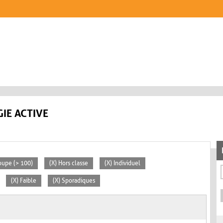
IE ACTIVE
oupe (> 100)
(X) Hors classe
(X) Individuel
(X) Faible
(X) Sporadiques