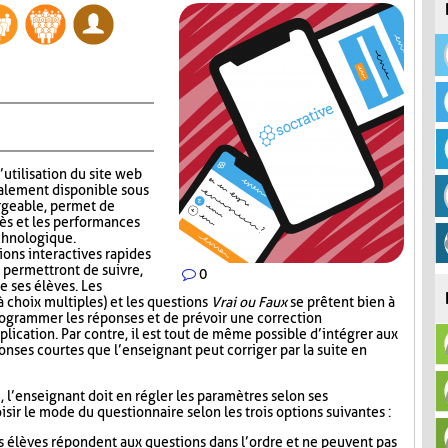
’utilisation du site web
alement disponible sous
rgeable, permet de
ès et les performances
echnologique.
ions interactives rapides
 permettront de suivre,
0
e ses élèves. Les
 choix multiples) et les questions
Vrai ou Faux
se prêtent bien à
 programmer les réponses et de prévoir une correction
lication. Par contre, il est tout de même possible d’intégrer aux
nses courtes que l’enseignant peut corriger par la suite en
i, l’enseignant doit en régler les paramètres selon ses
sir le mode du questionnaire selon les trois options suivantes :
s élèves répondent aux questions dans l’ordre et ne peuvent pas