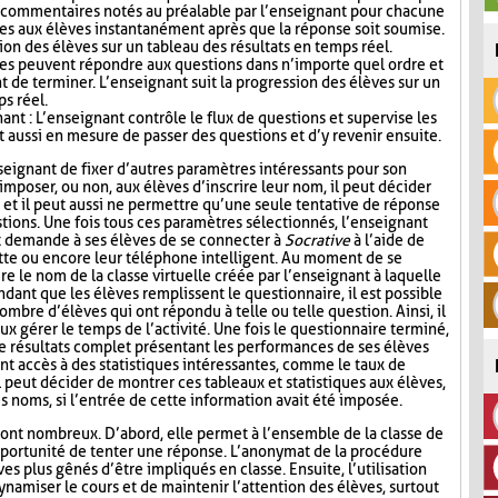
s commentaires notés au préalable par l’enseignant pour chacune
es aux élèves instantanément après que la réponse soit soumise.
ion des élèves sur un tableau des résultats en temps réel.
ves peuvent répondre aux questions dans n’importe quel ordre et
t de terminer. L’enseignant suit la progression des élèves sur un
ps réel.
nt : L’enseignant contrôle le flux de questions et supervise les
t aussi en mesure de passer des questions et d’y revenir ensuite.
seignant de fixer d’autres paramètres intéressants pour son
mposer, ou non, aux élèves d’inscrire leur nom, il peut décider
n, et il peut aussi ne permettre qu’une seule tentative de réponse
tions. Une fois tous ces paramètres sélectionnés, l’enseignant
t demande à ses élèves de se connecter à
Socrative
à l’aide de
lette ou encore leur téléphone intelligent. Au moment de se
re le nom de la classe virtuelle créée par l’enseignant à laquelle
ndant que les élèves remplissent le questionnaire, il est possible
ombre d’élèves qui ont répondu à telle ou telle question. Ainsi, il
ux gérer le temps de l’activité. Une fois le questionnaire terminé,
de résultats complet présentant les performances de ses élèves
nt accès à des statistiques intéressantes, comme le taux de
l peut décider de montrer ces tableaux et statistiques aux élèves,
s noms, si l’entrée de cette information avait été imposée.
ont nombreux. D’abord, elle permet à l’ensemble de la classe de
l’opportunité de tenter une réponse. L’anonymat de la procédure
es plus gênés d’être impliqués en classe. Ensuite, l’utilisation
namiser le cours et de maintenir l’attention des élèves, surtout