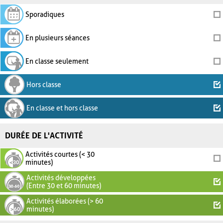
Sporadiques
En plusieurs séances
En classe seulement
Hors classe
En classe et hors classe
DURÉE DE L'ACTIVITÉ
Activités courtes (< 30
minutes)
Activités développées
(Entre 30 et 60 minutes)
Activités élaborées (> 60
minutes)