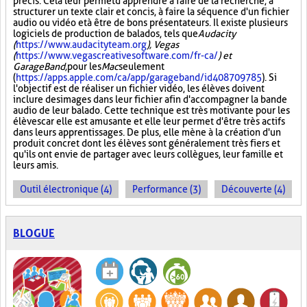
précis. Cela leur permet d'apprendre à faire de la recherche, à
structurer un texte clair et concis, à faire la séquence d'un fichier
audio ou vidéo et à être de bons présentateurs. Il existe plusieurs
logiciels de production de balados, tels que
Audacity
(
https://www.audacityteam.org
), Vegas
(
https://www.vegascreativesoftware.com/fr-ca/
) et
GarageBand,
pour les
Mac
seulement
(
https://apps.apple.com/ca/app/garageband/id408709785
). Si
l'objectif est de réaliser un fichier vidéo, les élèves doivent
inclure des images dans leur fichier afin d'accompagner la bande
audio de leur balado. Cette technique est très motivante pour les
élèves car elle est amusante et elle leur permet d'être très actifs
dans leurs apprentissages. De plus, elle mène à la création d'un
produit concret dont les élèves sont généralement très fiers et
qu'ils ont envie de partager avec leurs collègues, leur famille et
leurs amis.
Outil électronique (4)
Performance (3)
Découverte (4)
BLOGUE