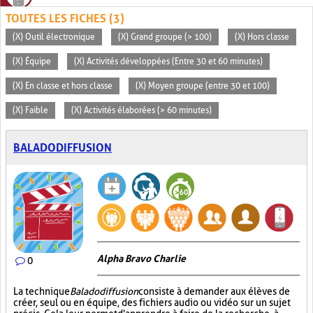
TOUTES LES FICHES (3)
(X) Outil électronique
(X) Grand groupe (> 100)
(X) Hors classe
(X) Équipe
(X) Activités développées (Entre 30 et 60 minutes)
(X) En classe et hors classe
(X) Moyen groupe (entre 30 et 100)
(X) Faible
(X) Activités élaborées (> 60 minutes)
BALADODIFFUSION
Alpha Bravo Charlie
0
La technique
Baladodiffusion
consiste à demander aux élèves de
créer, seul ou en équipe, des fichiers audio ou vidéo sur un sujet