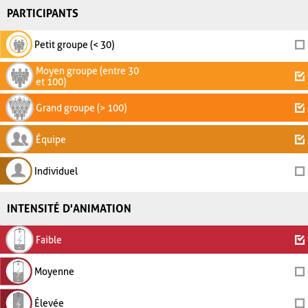
PARTICIPANTS
Petit groupe (< 30)
Moyen groupe (entre 30
et 100)
Grand groupe (> 100)
Équipe
Individuel
INTENSITÉ D'ANIMATION
Faible
Moyenne
Élevée