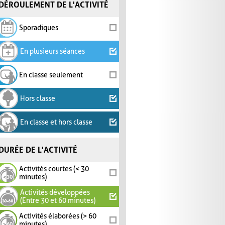
DÉROULEMENT DE L'ACTIVITÉ
Sporadiques
En plusieurs séances
En classe seulement
Hors classe
En classe et hors classe
DURÉE DE L'ACTIVITÉ
Activités courtes (< 30
minutes)
Activités développées
(Entre 30 et 60 minutes)
Activités élaborées (> 60
minutes)