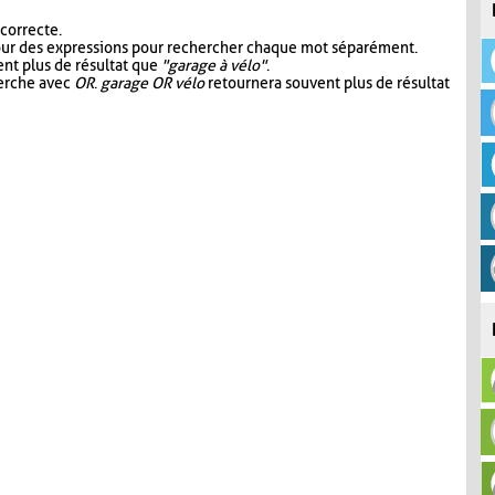
 correcte.
our des expressions pour rechercher chaque mot séparément.
nt plus de résultat que
"garage à vélo"
.
herche avec
OR
.
garage OR vélo
retournera souvent plus de résultat