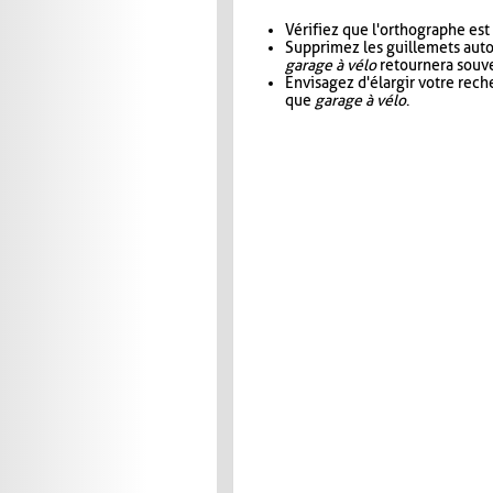
Vérifiez que l'orthographe est
Supprimez les guillemets aut
garage à vélo
retournera souve
Envisagez d'élargir votre rec
que
garage à vélo
.