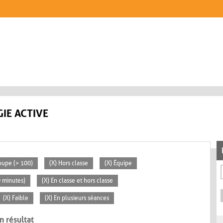
IE ACTIVE
oupe (> 100)
(X) Hors classe
(X) Équipe
0 minutes)
(X) En classe et hors classe
(X) Faible
(X) En plusieurs séances
n résultat