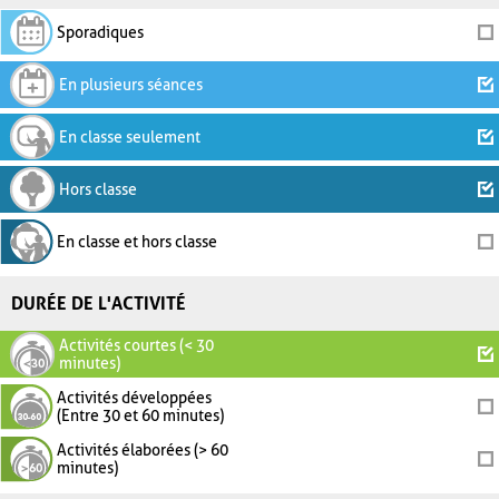
Sporadiques
En plusieurs séances
En classe seulement
Hors classe
En classe et hors classe
DURÉE DE L'ACTIVITÉ
Activités courtes (< 30
minutes)
Activités développées
(Entre 30 et 60 minutes)
Activités élaborées (> 60
minutes)