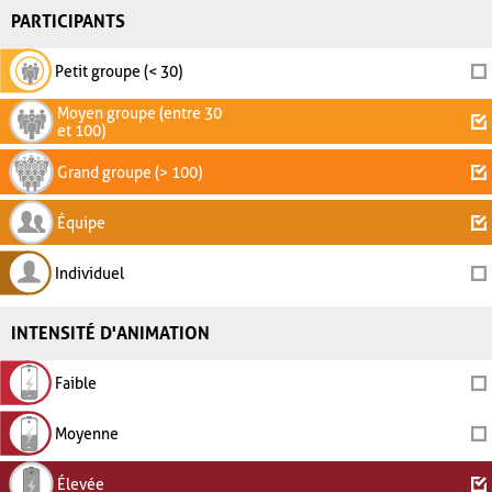
PARTICIPANTS
Petit groupe (< 30)
Moyen groupe (entre 30
et 100)
Grand groupe (> 100)
Équipe
Individuel
INTENSITÉ D'ANIMATION
Faible
Moyenne
Élevée