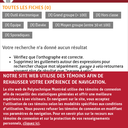
TOUTES LES FICHES (0)
(X) Outil électronique
(X) Grand groupe (> 100)
(X) Hors classe
(X) Équipe
(X) Élevée
(X) Moyen groupe (entre 30 et 100)
(X) Sporadiques
Votre recherche n'a donné aucun résultat
Vérifiez que l'orthographe est correcte.
Supprimez les guillemets autour des expressions pour
rechercher chaque mot séparément.
garage à vélo
retournera
souvent plus de résultat que
"garage à vélo"
.
NOTRE SITE WEB UTILISE DES TÉMOINS AFIN DE
Envisagez d'élargir votre recherche avec
OR
.
garage OR vélo
retournera souvent plus de résultat que
garage à vélo
.
REHAUSSER VOTRE EXPÉRIENCE DE NAVIGATION.
Le site web de Polytechnique Montréal utilise des témoins de connexion
afin de recueillir des statistiques générales et offrir une meilleure
expérience à ses visiteurs. En naviguant sur le site, vous acceptez
l’utilisation de ces témoins selon les modalités spécifiées aux conditions
d’utilisation. Vous pouvez refuser les témoins de connexion en modifiant
vos paramètres de navigation. Pour en savoir plus sur le recours aux
témoins de connexion et sur la protection de vos renseignements
personnels,
cliquez ici
.
Avis de confidentialité et conditions d’utilisation