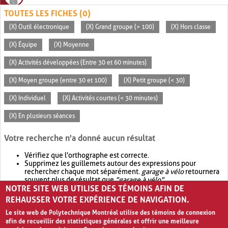
TOUTES LES FICHES (0)
(X) Outil électronique
(X) Grand groupe (> 100)
(X) Hors classe
(X) Équipe
(X) Moyenne
(X) Activités développées (Entre 30 et 60 minutes)
(X) Moyen groupe (entre 30 et 100)
(X) Petit groupe (< 30)
(X) Individuel
(X) Activités courtes (< 30 minutes)
(X) En plusieurs séances
Votre recherche n'a donné aucun résultat
Vérifiez que l'orthographe est correcte.
Supprimez les guillemets autour des expressions pour
rechercher chaque mot séparément.
garage à vélo
retournera
souvent plus de résultat que
"garage à vélo"
.
NOTRE SITE WEB UTILISE DES TÉMOINS AFIN DE
Envisagez d'élargir votre recherche avec
OR
.
garage OR vélo
retournera souvent plus de résultat que
garage à vélo
.
REHAUSSER VOTRE EXPÉRIENCE DE NAVIGATION.
Le site web de Polytechnique Montréal utilise des témoins de connexion
afin de recueillir des statistiques générales et offrir une meilleure