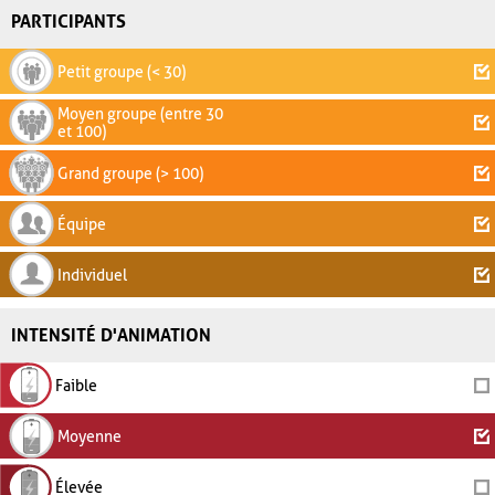
PARTICIPANTS
Petit groupe (< 30)
Moyen groupe (entre 30
et 100)
Grand groupe (> 100)
Équipe
Individuel
INTENSITÉ D'ANIMATION
Faible
Moyenne
Élevée