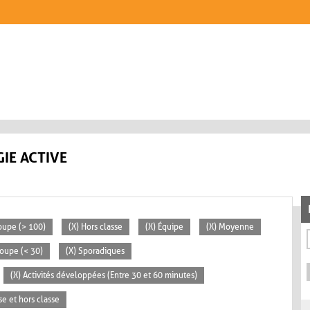
IE ACTIVE
oupe (> 100)
(X) Hors classe
(X) Équipe
(X) Moyenne
roupe (< 30)
(X) Sporadiques
(X) Activités développées (Entre 30 et 60 minutes)
se et hors classe