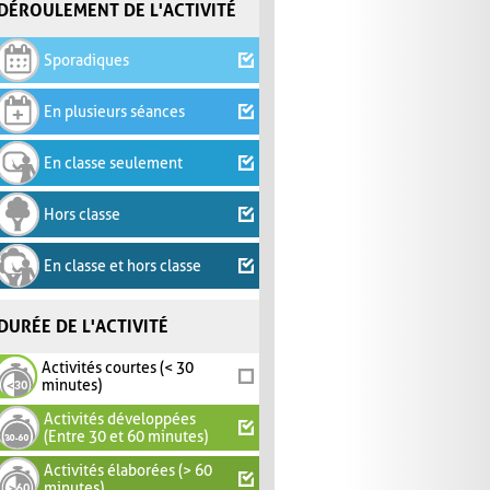
DÉROULEMENT DE L'ACTIVITÉ
Sporadiques
En plusieurs séances
En classe seulement
Hors classe
En classe et hors classe
DURÉE DE L'ACTIVITÉ
Activités courtes (< 30
minutes)
Activités développées
(Entre 30 et 60 minutes)
Activités élaborées (> 60
minutes)