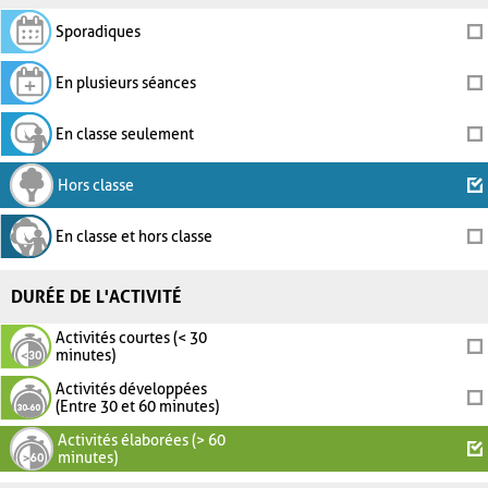
Sporadiques
En plusieurs séances
En classe seulement
Hors classe
En classe et hors classe
DURÉE DE L'ACTIVITÉ
Activités courtes (< 30
minutes)
Activités développées
(Entre 30 et 60 minutes)
Activités élaborées (> 60
minutes)