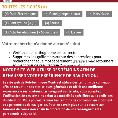
TOUTES LES FICHES (0)
(X) Outil électronique
(X) Grand groupe (> 100)
(X) Hors classe
(X) Petit groupe (< 30)
(X) Équipe
(X) Activités élaborées (> 60 minutes)
(X) Élevée
Votre recherche n'a donné aucun résultat
Vérifiez que l'orthographe est correcte.
Supprimez les guillemets autour des expressions pour
rechercher chaque mot séparément.
garage à vélo
retournera
souvent plus de résultat que
"garage à vélo"
.
NOTRE SITE WEB UTILISE DES TÉMOINS AFIN DE
Envisagez d'élargir votre recherche avec
OR
.
garage OR vélo
retournera souvent plus de résultat que
garage à vélo
.
REHAUSSER VOTRE EXPÉRIENCE DE NAVIGATION.
Le site web de Polytechnique Montréal utilise des témoins de connexion
afin de recueillir des statistiques générales et offrir une meilleure
expérience à ses visiteurs. En naviguant sur le site, vous acceptez
l’utilisation de ces témoins selon les modalités spécifiées aux conditions
d’utilisation. Vous pouvez refuser les témoins de connexion en modifiant
vos paramètres de navigation. Pour en savoir plus sur le recours aux
témoins de connexion et sur la protection de vos renseignements
personnels,
cliquez ici
.
Avis de confidentialité et conditions d’utilisation