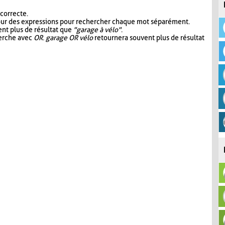
 correcte.
our des expressions pour rechercher chaque mot séparément.
nt plus de résultat que
"garage à vélo"
.
herche avec
OR
.
garage OR vélo
retournera souvent plus de résultat