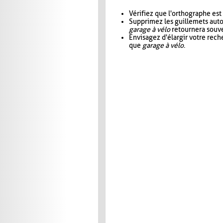
Vérifiez que l'orthographe est
Supprimez les guillemets aut
garage à vélo
retournera souve
Envisagez d'élargir votre rec
que
garage à vélo
.