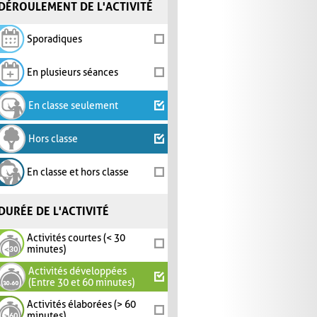
DÉROULEMENT DE L'ACTIVITÉ
Sporadiques
En plusieurs séances
En classe seulement
Hors classe
En classe et hors classe
DURÉE DE L'ACTIVITÉ
Activités courtes (< 30
minutes)
Activités développées
(Entre 30 et 60 minutes)
Activités élaborées (> 60
minutes)