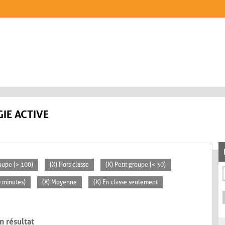
IE ACTIVE
oupe (> 100)
(X) Hors classe
(X) Petit groupe (< 30)
0 minutes)
(X) Moyenne
(X) En classe seulement
n résultat