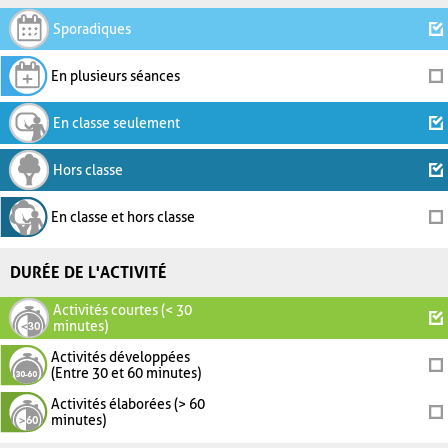
Sporadiques
En plusieurs séances
En classe seulement
Hors classe
En classe et hors classe
DURÉE DE L'ACTIVITÉ
Activités courtes (< 30
minutes)
Activités développées
(Entre 30 et 60 minutes)
Activités élaborées (> 60
minutes)