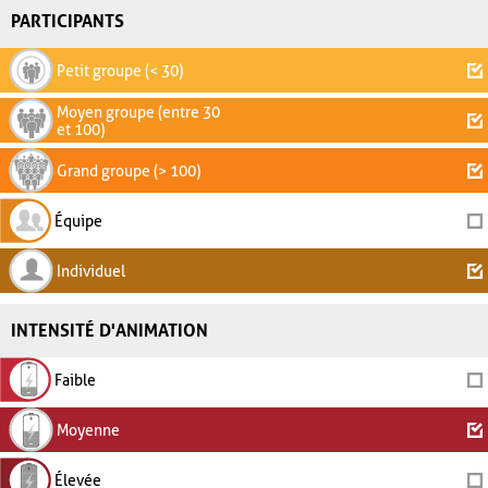
PARTICIPANTS
Petit groupe (< 30)
Moyen groupe (entre 30
et 100)
Grand groupe (> 100)
Équipe
Individuel
INTENSITÉ D'ANIMATION
Faible
Moyenne
Élevée