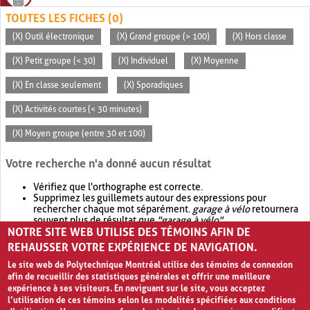
TOUTES LES FICHES (0)
(X) Outil électronique
(X) Grand groupe (> 100)
(X) Hors classe
(X) Petit groupe (< 30)
(X) Individuel
(X) Moyenne
(X) En classe seulement
(X) Sporadiques
(X) Activités courtes (< 30 minutes)
(X) Moyen groupe (entre 30 et 100)
Votre recherche n'a donné aucun résultat
Vérifiez que l'orthographe est correcte.
Supprimez les guillemets autour des expressions pour
rechercher chaque mot séparément.
garage à vélo
retournera
souvent plus de résultat que
"garage à vélo"
.
NOTRE SITE WEB UTILISE DES TÉMOINS AFIN DE
Envisagez d'élargir votre recherche avec
OR
.
garage OR vélo
retournera souvent plus de résultat que
garage à vélo
.
REHAUSSER VOTRE EXPÉRIENCE DE NAVIGATION.
Le site web de Polytechnique Montréal utilise des témoins de connexion
afin de recueillir des statistiques générales et offrir une meilleure
expérience à ses visiteurs. En naviguant sur le site, vous acceptez
l’utilisation de ces témoins selon les modalités spécifiées aux conditions