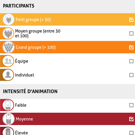
PARTICIPANTS
Petit groupe (< 30)
Moyen groupe (entre 30
et 100)
Grand groupe (> 100)
Équipe
Individuel
INTENSITÉ D'ANIMATION
Faible
Moyenne
Élevée