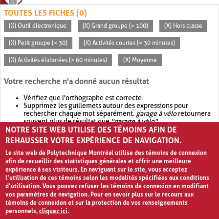
TOUTES LES FICHES (0)
(X) Outil électronique
(X) Grand groupe (> 100)
(X) Hors classe
(X) Petit groupe (< 30)
(X) Activités courtes (< 30 minutes)
(X) Activités élaborées (> 60 minutes)
(X) Moyenne
Votre recherche n'a donné aucun résultat
Vérifiez que l'orthographe est correcte.
Supprimez les guillemets autour des expressions pour
rechercher chaque mot séparément.
garage à vélo
retournera
souvent plus de résultat que
"garage à vélo"
.
NOTRE SITE WEB UTILISE DES TÉMOINS AFIN DE
Envisagez d'élargir votre recherche avec
OR
.
garage OR vélo
retournera souvent plus de résultat que
garage à vélo
.
REHAUSSER VOTRE EXPÉRIENCE DE NAVIGATION.
Le site web de Polytechnique Montréal utilise des témoins de connexion
afin de recueillir des statistiques générales et offrir une meilleure
expérience à ses visiteurs. En naviguant sur le site, vous acceptez
l’utilisation de ces témoins selon les modalités spécifiées aux conditions
d’utilisation. Vous pouvez refuser les témoins de connexion en modifiant
vos paramètres de navigation. Pour en savoir plus sur le recours aux
témoins de connexion et sur la protection de vos renseignements
personnels,
cliquez ici
.
Avis de confidentialité et conditions d’utilisation