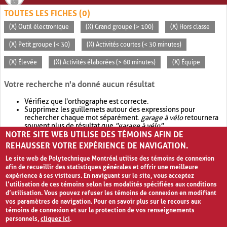
TOUTES LES FICHES (0)
(X) Outil électronique
(X) Grand groupe (> 100)
(X) Hors classe
(X) Petit groupe (< 30)
(X) Activités courtes (< 30 minutes)
(X) Élevée
(X) Activités élaborées (> 60 minutes)
(X) Équipe
Votre recherche n'a donné aucun résultat
Vérifiez que l'orthographe est correcte.
Supprimez les guillemets autour des expressions pour
rechercher chaque mot séparément.
garage à vélo
retournera
souvent plus de résultat que
"garage à vélo"
.
NOTRE SITE WEB UTILISE DES TÉMOINS AFIN DE
Envisagez d'élargir votre recherche avec
OR
.
garage OR vélo
retournera souvent plus de résultat que
garage à vélo
.
REHAUSSER VOTRE EXPÉRIENCE DE NAVIGATION.
Le site web de Polytechnique Montréal utilise des témoins de connexion
afin de recueillir des statistiques générales et offrir une meilleure
expérience à ses visiteurs. En naviguant sur le site, vous acceptez
l’utilisation de ces témoins selon les modalités spécifiées aux conditions
d’utilisation. Vous pouvez refuser les témoins de connexion en modifiant
vos paramètres de navigation. Pour en savoir plus sur le recours aux
témoins de connexion et sur la protection de vos renseignements
personnels,
cliquez ici
.
Avis de confidentialité et conditions d’utilisation