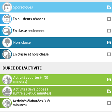
Sporadiques
En plusieurs séances
En classe seulement
Hors classe
En classe et hors classe
DURÉE DE L'ACTIVITÉ
Activités courtes (< 30
minutes)
Activités développées
(Entre 30 et 60 minutes)
Activités élaborées (> 60
minutes)