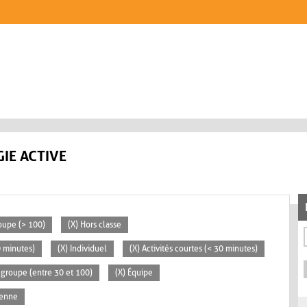
IE ACTIVE
oupe (> 100)
(X) Hors classe
0 minutes)
(X) Individuel
(X) Activités courtes (< 30 minutes)
groupe (entre 30 et 100)
(X) Équipe
yenne