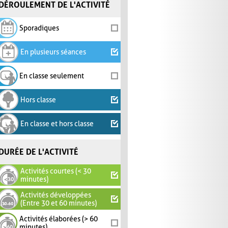
DÉROULEMENT DE L'ACTIVITÉ
Sporadiques
En plusieurs séances
En classe seulement
Hors classe
En classe et hors classe
DURÉE DE L'ACTIVITÉ
Activités courtes (< 30
minutes)
Activités développées
(Entre 30 et 60 minutes)
Activités élaborées (> 60
minutes)