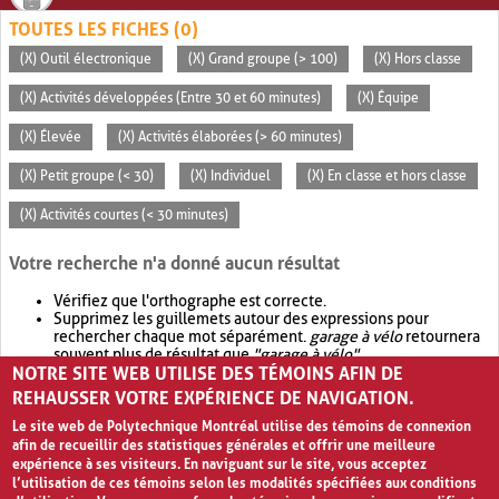
TOUTES LES FICHES (0)
(X) Outil électronique
(X) Grand groupe (> 100)
(X) Hors classe
(X) Activités développées (Entre 30 et 60 minutes)
(X) Équipe
(X) Élevée
(X) Activités élaborées (> 60 minutes)
(X) Petit groupe (< 30)
(X) Individuel
(X) En classe et hors classe
(X) Activités courtes (< 30 minutes)
Votre recherche n'a donné aucun résultat
Vérifiez que l'orthographe est correcte.
Supprimez les guillemets autour des expressions pour
rechercher chaque mot séparément.
garage à vélo
retournera
souvent plus de résultat que
"garage à vélo"
.
NOTRE SITE WEB UTILISE DES TÉMOINS AFIN DE
Envisagez d'élargir votre recherche avec
OR
.
garage OR vélo
retournera souvent plus de résultat que
garage à vélo
.
REHAUSSER VOTRE EXPÉRIENCE DE NAVIGATION.
Le site web de Polytechnique Montréal utilise des témoins de connexion
afin de recueillir des statistiques générales et offrir une meilleure
expérience à ses visiteurs. En naviguant sur le site, vous acceptez
l’utilisation de ces témoins selon les modalités spécifiées aux conditions