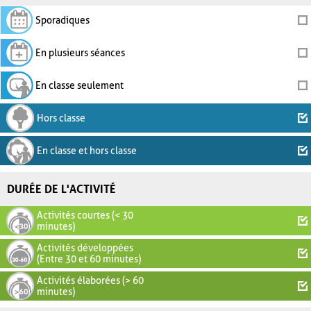
Sporadiques
En plusieurs séances
En classe seulement
Hors classe
En classe et hors classe
DURÉE DE L'ACTIVITÉ
Activités courtes (< 30
minutes)
Activités développées
(Entre 30 et 60 minutes)
Activités élaborées (> 60
minutes)