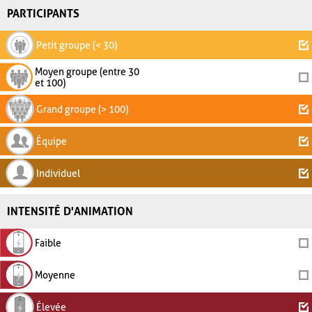
PARTICIPANTS
Petit groupe (< 30)
Moyen groupe (entre 30
et 100)
Grand groupe (> 100)
Équipe
Individuel
INTENSITÉ D'ANIMATION
Faible
Moyenne
Élevée