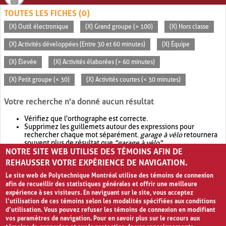
TOUTES LES FICHES (0)
(X) Outil électronique
(X) Grand groupe (> 100)
(X) Hors classe
(X) Activités développées (Entre 30 et 60 minutes)
(X) Équipe
(X) Élevée
(X) Activités élaborées (> 60 minutes)
(X) Petit groupe (< 30)
(X) Activités courtes (< 30 minutes)
Votre recherche n'a donné aucun résultat
Vérifiez que l'orthographe est correcte.
Supprimez les guillemets autour des expressions pour
rechercher chaque mot séparément.
garage à vélo
retournera
souvent plus de résultat que
"garage à vélo"
.
NOTRE SITE WEB UTILISE DES TÉMOINS AFIN DE
Envisagez d'élargir votre recherche avec
OR
.
garage OR vélo
retournera souvent plus de résultat que
garage à vélo
.
REHAUSSER VOTRE EXPÉRIENCE DE NAVIGATION.
Le site web de Polytechnique Montréal utilise des témoins de connexion
afin de recueillir des statistiques générales et offrir une meilleure
expérience à ses visiteurs. En naviguant sur le site, vous acceptez
l’utilisation de ces témoins selon les modalités spécifiées aux conditions
d’utilisation. Vous pouvez refuser les témoins de connexion en modifiant
vos paramètres de navigation. Pour en savoir plus sur le recours aux