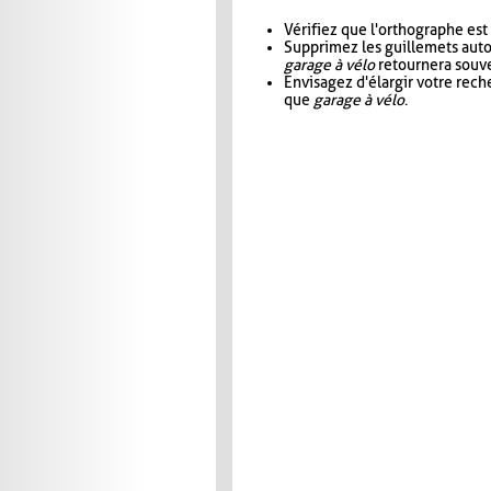
Vérifiez que l'orthographe est
Supprimez les guillemets aut
garage à vélo
retournera souve
Envisagez d'élargir votre rec
que
garage à vélo
.