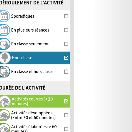
DÉROULEMENT DE L'ACTIVITÉ
Sporadiques
En plusieurs séances
En classe seulement
Hors classe
En classe et hors classe
DURÉE DE L'ACTIVITÉ
Activités courtes (< 30
minutes)
Activités développées
(Entre 30 et 60 minutes)
Activités élaborées (> 60
minutes)