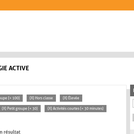
IE ACTIVE
oupe (> 100)
(X) Hors classe
(X) Élevée
(X) Petit groupe (< 30)
(X) Activités courtes (< 30 minutes)
n résultat