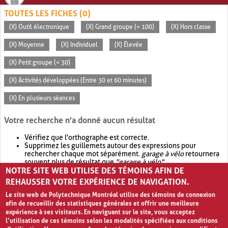
TOUTES LES FICHES (0)
(X) Outil électronique
(X) Grand groupe (> 100)
(X) Hors classe
(X) Moyenne
(X) Individuel
(X) Élevée
(X) Petit groupe (< 30)
(X) Activités développées (Entre 30 et 60 minutes)
(X) En plusieurs séances
Votre recherche n'a donné aucun résultat
Vérifiez que l'orthographe est correcte.
Supprimez les guillemets autour des expressions pour
rechercher chaque mot séparément.
garage à vélo
retournera
souvent plus de résultat que
"garage à vélo"
.
NOTRE SITE WEB UTILISE DES TÉMOINS AFIN DE
Envisagez d'élargir votre recherche avec
OR
.
garage OR vélo
retournera souvent plus de résultat que
garage à vélo
.
REHAUSSER VOTRE EXPÉRIENCE DE NAVIGATION.
Le site web de Polytechnique Montréal utilise des témoins de connexion
afin de recueillir des statistiques générales et offrir une meilleure
expérience à ses visiteurs. En naviguant sur le site, vous acceptez
l’utilisation de ces témoins selon les modalités spécifiées aux conditions