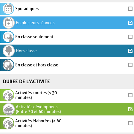
Sporadiques
En plusieurs séances
En classe seulement
Hors classe
En classe et hors classe
DURÉE DE L'ACTIVITÉ
Activités courtes (< 30
minutes)
Activités développées
(Entre 30 et 60 minutes)
Activités élaborées (> 60
minutes)