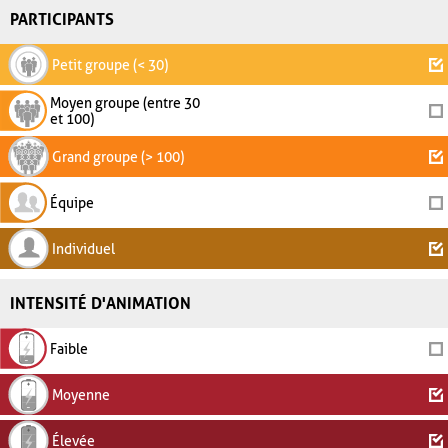
PARTICIPANTS
Petit groupe (< 30)
Moyen groupe (entre 30
et 100)
Grand groupe (> 100)
Équipe
Individuel
INTENSITÉ D'ANIMATION
Faible
Moyenne
Élevée