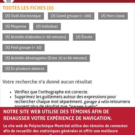
TOUTES LES FICHES (0)
(X) Outil électronique
(X) Grand groupe (> 100)
(X) Hors classe
(X) Moyenne
(X) Individuel
(X) Activités élaborées (> 60 minutes)
(X) Élevée
(X) Petit groupe (< 30)
(X) Activités développées (Entre 30 et 60 minutes)
(X) En plusieurs séances
Votre recherche n'a donné aucun résultat
Vérifiez que l'orthographe est correcte.
Supprimez les guillemets autour des expressions pour
rechercher chaque mot séparément.
garage à vélo
retournera
souvent plus de résultat que
"garage à vélo"
.
NOTRE SITE WEB UTILISE DES TÉMOINS AFIN DE
Envisagez d'élargir votre recherche avec
OR
.
garage OR vélo
retournera souvent plus de résultat que
garage à vélo
.
REHAUSSER VOTRE EXPÉRIENCE DE NAVIGATION.
Le site web de Polytechnique Montréal utilise des témoins de connexion
afin de recueillir des statistiques générales et offrir une meilleure