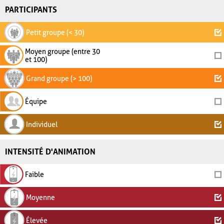
PARTICIPANTS
Petit groupe (< 30)
Moyen groupe (entre 30
et 100)
Grand groupe (> 100)
Équipe
Individuel
INTENSITÉ D'ANIMATION
Faible
Moyenne
Élevée