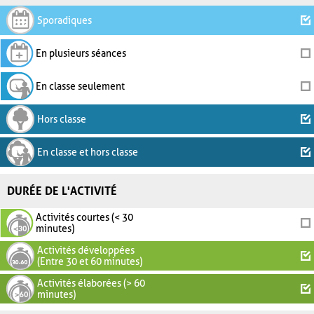
Sporadiques
En plusieurs séances
En classe seulement
Hors classe
En classe et hors classe
DURÉE DE L'ACTIVITÉ
Activités courtes (< 30
minutes)
Activités développées
(Entre 30 et 60 minutes)
Activités élaborées (> 60
minutes)