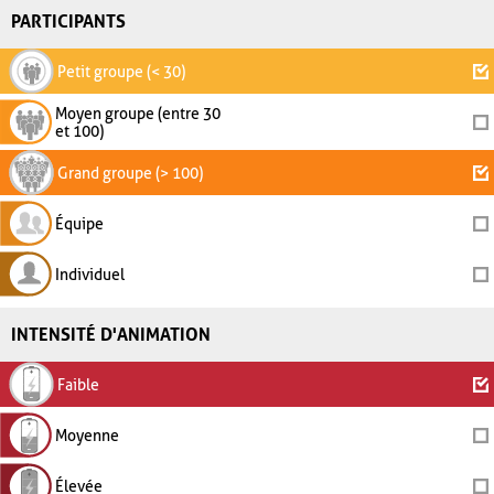
PARTICIPANTS
Petit groupe (< 30)
Moyen groupe (entre 30
et 100)
Grand groupe (> 100)
Équipe
Individuel
INTENSITÉ D'ANIMATION
Faible
Moyenne
Élevée