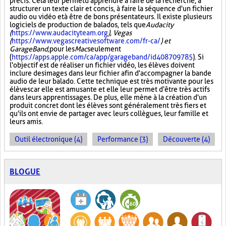
précis. Cela leur permet d'apprendre à faire de la recherche, à
structurer un texte clair et concis, à faire la séquence d'un fichier
audio ou vidéo et à être de bons présentateurs. Il existe plusieurs
logiciels de production de balados, tels que
Audacity
(
https://www.audacityteam.org
), Vegas
(
https://www.vegascreativesoftware.com/fr-ca/
) et
GarageBand,
pour les
Mac
seulement
(
https://apps.apple.com/ca/app/garageband/id408709785
). Si
l'objectif est de réaliser un fichier vidéo, les élèves doivent
inclure des images dans leur fichier afin d'accompagner la bande
audio de leur balado. Cette technique est très motivante pour les
élèves car elle est amusante et elle leur permet d'être très actifs
dans leurs apprentissages. De plus, elle mène à la création d'un
produit concret dont les élèves sont généralement très fiers et
qu'ils ont envie de partager avec leurs collègues, leur famille et
leurs amis.
Outil électronique (4)
Performance (3)
Découverte (4)
BLOGUE