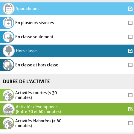
Sporadiques
En plusieurs séances
En classe seulement
Hors classe
En classe et hors classe
DURÉE DE L'ACTIVITÉ
Activités courtes (< 30
minutes)
Activités développées
(Entre 30 et 60 minutes)
Activités élaborées (> 60
minutes)