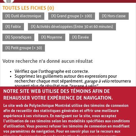
TOUTES LES FICHES (0)
(X) Outil électronique
(X) Grand groupe (> 100)
(X) Hors classe
(X) Faible
(X) Activités développées (Entre 30 et 60 minutes)
(X) Sporadiques
(X) Moyenne
(X) Élevée
(X) Petit groupe (< 30)
Votre recherche n'a donné aucun résultat
Vérifiez que l'orthographe est correcte.
Supprimez les guillemets autour des expressions pour
rechercher chaque mot séparément.
garage à vélo
retournera
souvent plus de résultat que
"garage à vélo"
.
NOTRE SITE WEB UTILISE DES TÉMOINS AFIN DE
Envisagez d'élargir votre recherche avec
OR
.
garage OR vélo
retournera souvent plus de résultat que
garage à vélo
.
REHAUSSER VOTRE EXPÉRIENCE DE NAVIGATION.
Le site web de Polytechnique Montréal utilise des témoins de connexion
afin de recueillir des statistiques générales et offrir une meilleure
expérience à ses visiteurs. En naviguant sur le site, vous acceptez
l’utilisation de ces témoins selon les modalités spécifiées aux conditions
d’utilisation. Vous pouvez refuser les témoins de connexion en modifiant
vos paramètres de navigation. Pour en savoir plus sur le recours aux