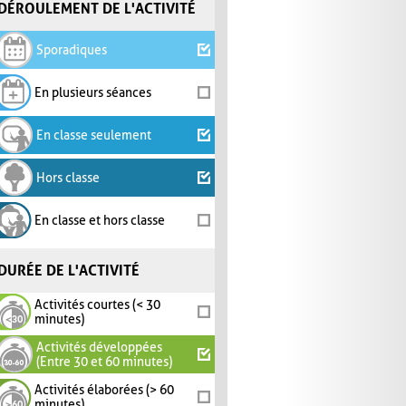
DÉROULEMENT DE L'ACTIVITÉ
Sporadiques
En plusieurs séances
En classe seulement
Hors classe
En classe et hors classe
DURÉE DE L'ACTIVITÉ
Activités courtes (< 30
minutes)
Activités développées
(Entre 30 et 60 minutes)
Activités élaborées (> 60
minutes)