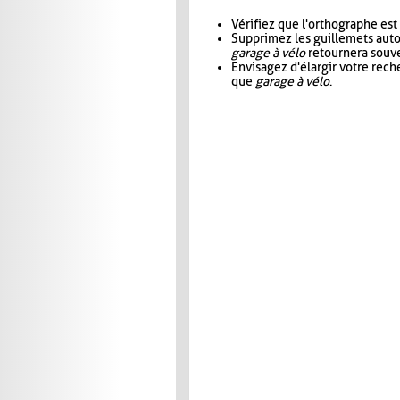
Vérifiez que l'orthographe est
Supprimez les guillemets aut
garage à vélo
retournera souve
Envisagez d'élargir votre rec
que
garage à vélo
.