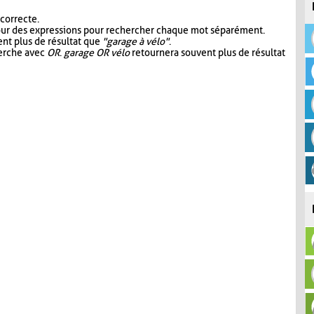
 correcte.
our des expressions pour rechercher chaque mot séparément.
nt plus de résultat que
"garage à vélo"
.
herche avec
OR
.
garage OR vélo
retournera souvent plus de résultat