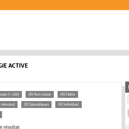
IE ACTIVE
oupe (> 100)
(X) Hors classe
(X) Faible
0 minutes)
(X) Sporadiques
(X) Individuel
n résultat