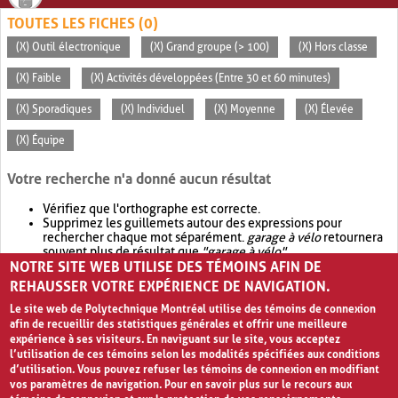
TOUTES LES FICHES (0)
(X) Outil électronique
(X) Grand groupe (> 100)
(X) Hors classe
(X) Faible
(X) Activités développées (Entre 30 et 60 minutes)
(X) Sporadiques
(X) Individuel
(X) Moyenne
(X) Élevée
(X) Équipe
Votre recherche n'a donné aucun résultat
Vérifiez que l'orthographe est correcte.
Supprimez les guillemets autour des expressions pour
rechercher chaque mot séparément.
garage à vélo
retournera
souvent plus de résultat que
"garage à vélo"
.
NOTRE SITE WEB UTILISE DES TÉMOINS AFIN DE
Envisagez d'élargir votre recherche avec
OR
.
garage OR vélo
retournera souvent plus de résultat que
garage à vélo
.
REHAUSSER VOTRE EXPÉRIENCE DE NAVIGATION.
Le site web de Polytechnique Montréal utilise des témoins de connexion
afin de recueillir des statistiques générales et offrir une meilleure
expérience à ses visiteurs. En naviguant sur le site, vous acceptez
l’utilisation de ces témoins selon les modalités spécifiées aux conditions
d’utilisation. Vous pouvez refuser les témoins de connexion en modifiant
vos paramètres de navigation. Pour en savoir plus sur le recours aux