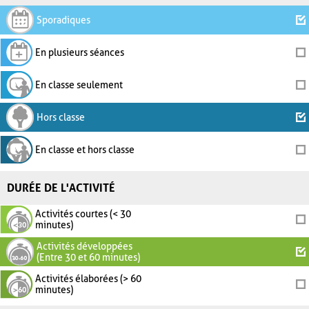
Sporadiques
En plusieurs séances
En classe seulement
Hors classe
En classe et hors classe
DURÉE DE L'ACTIVITÉ
Activités courtes (< 30
minutes)
Activités développées
(Entre 30 et 60 minutes)
Activités élaborées (> 60
minutes)