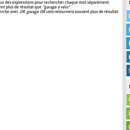
our des expressions pour rechercher chaque mot séparément.
nt plus de résultat que
"garage à vélo"
.
herche avec
OR
.
garage OR vélo
retournera souvent plus de résultat