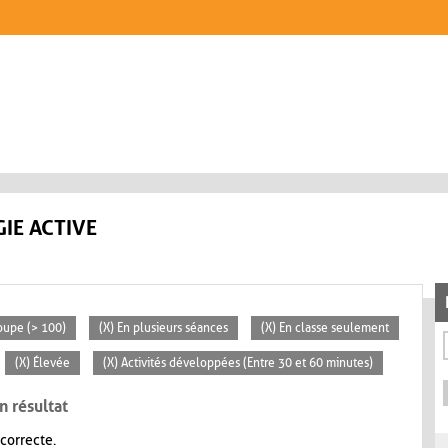
IE ACTIVE
oupe (> 100)
(X) En plusieurs séances
(X) En classe seulement
(X) Élevée
(X) Activités développées (Entre 30 et 60 minutes)
n résultat
 correcte.