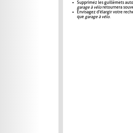
Supprimez les guillemets aut
garage à vélo
retournera souve
Envisagez d'élargir votre rec
que
garage à vélo
.