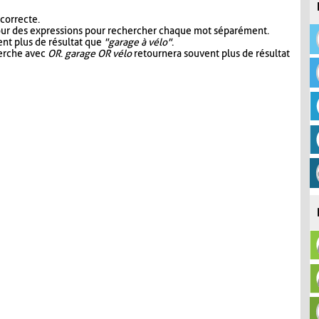
 correcte.
our des expressions pour rechercher chaque mot séparément.
nt plus de résultat que
"garage à vélo"
.
herche avec
OR
.
garage OR vélo
retournera souvent plus de résultat