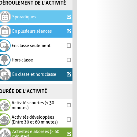
DÉROULEMENT DE L'ACTIVITÉ
Sporadiques
En plusieurs séances
En classe seulement
Hors classe
En classe et hors classe
DURÉE DE L'ACTIVITÉ
Activités courtes (< 30
minutes)
Activités développées
(Entre 30 et 60 minutes)
Activités élaborées (> 60
minutes)