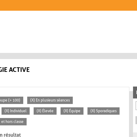
IE ACTIVE
oupe (> 100)
(X) En plusieurs séances
(X) Individuel
(X) Élevée
(X) Équipe
(X) Sporadiques
e et hors classe
n résultat