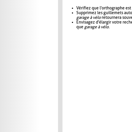
Vérifiez que l'orthographe est
Supprimez les guillemets aut
garage à vélo
retournera souve
Envisagez d'élargir votre rec
que
garage à vélo
.