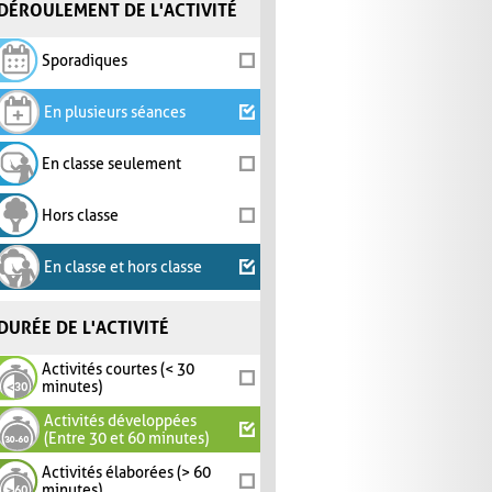
DÉROULEMENT DE L'ACTIVITÉ
Sporadiques
En plusieurs séances
En classe seulement
Hors classe
En classe et hors classe
DURÉE DE L'ACTIVITÉ
Activités courtes (< 30
minutes)
Activités développées
(Entre 30 et 60 minutes)
Activités élaborées (> 60
minutes)