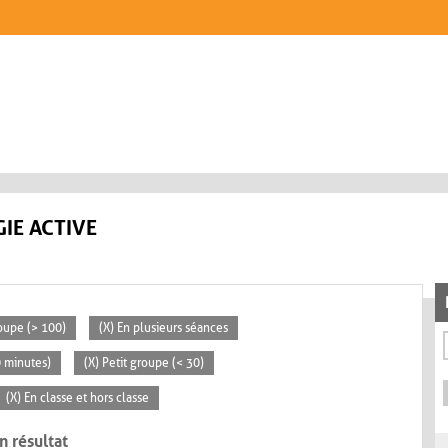
IE ACTIVE
oupe (> 100)
(X) En plusieurs séances
0 minutes)
(X) Petit groupe (< 30)
(X) En classe et hors classe
n résultat