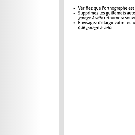
Vérifiez que l'orthographe est
Supprimez les guillemets aut
garage à vélo
retournera souve
Envisagez d'élargir votre rec
que
garage à vélo
.