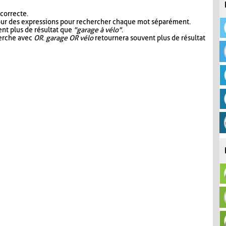
 correcte.
our des expressions pour rechercher chaque mot séparément.
nt plus de résultat que
"garage à vélo"
.
herche avec
OR
.
garage OR vélo
retournera souvent plus de résultat