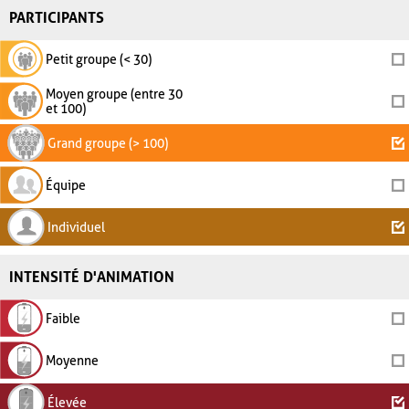
PARTICIPANTS
Petit groupe (< 30)
Moyen groupe (entre 30
et 100)
Grand groupe (> 100)
Équipe
Individuel
INTENSITÉ D'ANIMATION
Faible
Moyenne
Élevée