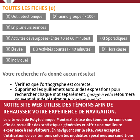
TOUTES LES FICHES (0)
(X) Outil électronique
(X) Grand groupe (> 100)
(X) En plusieurs séances
(X) Activités développées (Entre 30 et 60 minutes)
(X) Sporadiques
(X) Élevée
(X) Activités courtes (< 30 minutes)
(X) Hors classe
(X) Individuel
Votre recherche n'a donné aucun résultat
Vérifiez que l'orthographe est correcte.
Supprimez les guillemets autour des expressions pour
rechercher chaque mot séparément.
garage à vélo
retournera
souvent plus de résultat que
"garage à vélo"
.
NOTRE SITE WEB UTILISE DES TÉMOINS AFIN DE
Envisagez d'élargir votre recherche avec
OR
.
garage OR vélo
retournera souvent plus de résultat que
garage à vélo
.
REHAUSSER VOTRE EXPÉRIENCE DE NAVIGATION.
Le site web de Polytechnique Montréal utilise des témoins de connexion
afin de recueillir des statistiques générales et offrir une meilleure
expérience à ses visiteurs. En naviguant sur le site, vous acceptez
l’utilisation de ces témoins selon les modalités spécifiées aux conditions