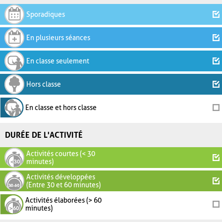
Sporadiques
En plusieurs séances
En classe seulement
Hors classe
En classe et hors classe
DURÉE DE L'ACTIVITÉ
Activités courtes (< 30
minutes)
Activités développées
(Entre 30 et 60 minutes)
Activités élaborées (> 60
minutes)