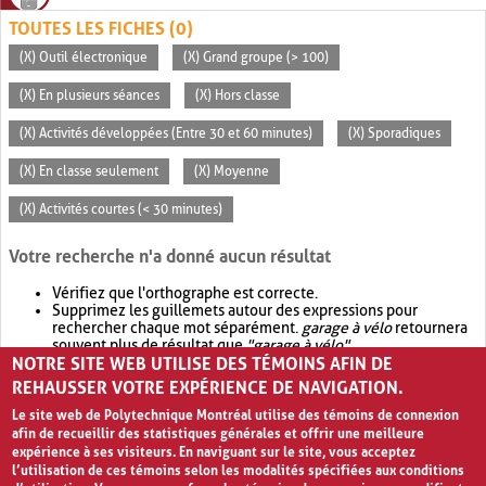
TOUTES LES FICHES (0)
(X) Outil électronique
(X) Grand groupe (> 100)
(X) En plusieurs séances
(X) Hors classe
(X) Activités développées (Entre 30 et 60 minutes)
(X) Sporadiques
(X) En classe seulement
(X) Moyenne
(X) Activités courtes (< 30 minutes)
Votre recherche n'a donné aucun résultat
Vérifiez que l'orthographe est correcte.
Supprimez les guillemets autour des expressions pour
rechercher chaque mot séparément.
garage à vélo
retournera
souvent plus de résultat que
"garage à vélo"
.
NOTRE SITE WEB UTILISE DES TÉMOINS AFIN DE
Envisagez d'élargir votre recherche avec
OR
.
garage OR vélo
retournera souvent plus de résultat que
garage à vélo
.
REHAUSSER VOTRE EXPÉRIENCE DE NAVIGATION.
Le site web de Polytechnique Montréal utilise des témoins de connexion
afin de recueillir des statistiques générales et offrir une meilleure
expérience à ses visiteurs. En naviguant sur le site, vous acceptez
l’utilisation de ces témoins selon les modalités spécifiées aux conditions