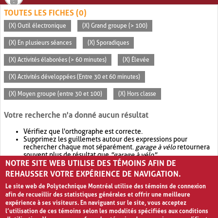
TOUTES LES FICHES (0)
(X) Outil électronique
(X) Grand groupe (> 100)
(X) En plusieurs séances
(X) Sporadiques
(X) Activités élaborées (> 60 minutes)
(X) Élevée
(X) Activités développées (Entre 30 et 60 minutes)
(X) Moyen groupe (entre 30 et 100)
(X) Hors classe
Votre recherche n'a donné aucun résultat
Vérifiez que l'orthographe est correcte.
Supprimez les guillemets autour des expressions pour
rechercher chaque mot séparément.
garage à vélo
retournera
souvent plus de résultat que
"garage à vélo"
.
NOTRE SITE WEB UTILISE DES TÉMOINS AFIN DE
Envisagez d'élargir votre recherche avec
OR
.
garage OR vélo
retournera souvent plus de résultat que
garage à vélo
.
REHAUSSER VOTRE EXPÉRIENCE DE NAVIGATION.
Le site web de Polytechnique Montréal utilise des témoins de connexion
afin de recueillir des statistiques générales et offrir une meilleure
expérience à ses visiteurs. En naviguant sur le site, vous acceptez
l’utilisation de ces témoins selon les modalités spécifiées aux conditions