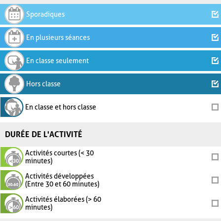
Sporadiques
En plusieurs séances
En classe seulement
Hors classe
En classe et hors classe
DURÉE DE L'ACTIVITÉ
Activités courtes (< 30
minutes)
Activités développées
(Entre 30 et 60 minutes)
Activités élaborées (> 60
minutes)