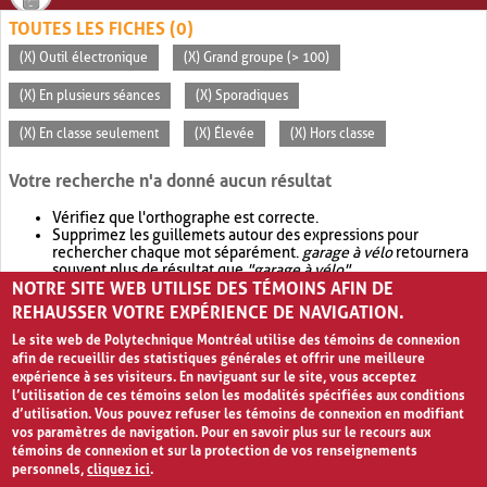
TOUTES LES FICHES (0)
(X) Outil électronique
(X) Grand groupe (> 100)
(X) En plusieurs séances
(X) Sporadiques
(X) En classe seulement
(X) Élevée
(X) Hors classe
Votre recherche n'a donné aucun résultat
Vérifiez que l'orthographe est correcte.
Supprimez les guillemets autour des expressions pour
rechercher chaque mot séparément.
garage à vélo
retournera
souvent plus de résultat que
"garage à vélo"
.
NOTRE SITE WEB UTILISE DES TÉMOINS AFIN DE
Envisagez d'élargir votre recherche avec
OR
.
garage OR vélo
retournera souvent plus de résultat que
garage à vélo
.
REHAUSSER VOTRE EXPÉRIENCE DE NAVIGATION.
Le site web de Polytechnique Montréal utilise des témoins de connexion
afin de recueillir des statistiques générales et offrir une meilleure
expérience à ses visiteurs. En naviguant sur le site, vous acceptez
l’utilisation de ces témoins selon les modalités spécifiées aux conditions
d’utilisation. Vous pouvez refuser les témoins de connexion en modifiant
vos paramètres de navigation. Pour en savoir plus sur le recours aux
témoins de connexion et sur la protection de vos renseignements
personnels,
cliquez ici
.
Avis de confidentialité et conditions d’utilisation