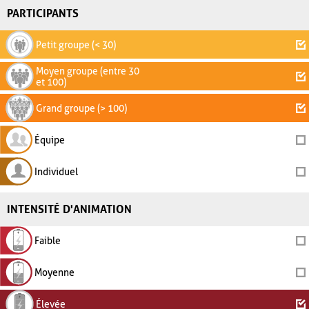
PARTICIPANTS
Petit groupe (< 30)
Moyen groupe (entre 30
et 100)
Grand groupe (> 100)
Équipe
Individuel
INTENSITÉ D'ANIMATION
Faible
Moyenne
Élevée