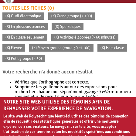
TOUTES LES FICHES (0)
(X) Outil électronique
(X) Grand groupe (> 100)
(X) En plusieurs séances
(X) Sporadiques
(X) En classe seulement
(X) Activités élaborées (> 60 minutes)
(X) Élevée
(X) Moyen groupe (entre 30 et 100)
(X) Hors classe
(X) Petit groupe (< 30)
Votre recherche n'a donné aucun résultat
Vérifiez que l'orthographe est correcte.
Supprimez les guillemets autour des expressions pour
rechercher chaque mot séparément.
garage à vélo
retournera
souvent plus de résultat que
"garage à vélo"
.
NOTRE SITE WEB UTILISE DES TÉMOINS AFIN DE
Envisagez d'élargir votre recherche avec
OR
.
garage OR vélo
retournera souvent plus de résultat que
garage à vélo
.
REHAUSSER VOTRE EXPÉRIENCE DE NAVIGATION.
Le site web de Polytechnique Montréal utilise des témoins de connexion
afin de recueillir des statistiques générales et offrir une meilleure
expérience à ses visiteurs. En naviguant sur le site, vous acceptez
l’utilisation de ces témoins selon les modalités spécifiées aux conditions