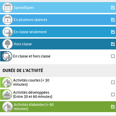
Sporadiques
En plusieurs séances
En classe seulement
Hors classe
En classe et hors classe
DURÉE DE L'ACTIVITÉ
Activités courtes (< 30
minutes)
Activités développées
(Entre 30 et 60 minutes)
Activités élaborées (> 60
minutes)