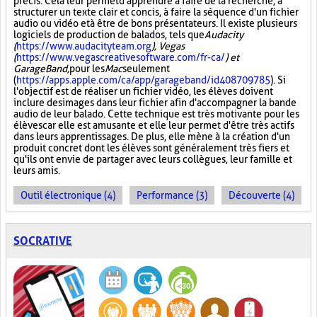
précis. Cela leur permet d'apprendre à faire de la recherche, à
structurer un texte clair et concis, à faire la séquence d'un fichier
audio ou vidéo et à être de bons présentateurs. Il existe plusieurs
logiciels de production de balados, tels que
Audacity
(
https://www.audacityteam.org
), Vegas
(
https://www.vegascreativesoftware.com/fr-ca/
) et
GarageBand,
pour les
Mac
seulement
(
https://apps.apple.com/ca/app/garageband/id408709785
). Si
l'objectif est de réaliser un fichier vidéo, les élèves doivent
inclure des images dans leur fichier afin d'accompagner la bande
audio de leur balado. Cette technique est très motivante pour les
élèves car elle est amusante et elle leur permet d'être très actifs
dans leurs apprentissages. De plus, elle mène à la création d'un
produit concret dont les élèves sont généralement très fiers et
qu'ils ont envie de partager avec leurs collègues, leur famille et
leurs amis.
Outil électronique (4)
Performance (3)
Découverte (4)
SOCRATIVE