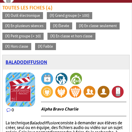
TOUTES LES FICHES (4)
(X) Outil électronique
(X) Grand groupe (> 100)
(X) En plusieurs séances
(X) Élevée
(X) En classe seulement
(X) Petit groupe (< 30)
(X) En classe et hors classe
(X) Hors classe
(X) Faible
BALADODIFFUSION
Alpha Bravo Charlie
0
La technique
Baladodiffusion
consiste à demander aux élèves de
créer, seul ou en équipe, des fichiers audio ou vidéo sur un sujet