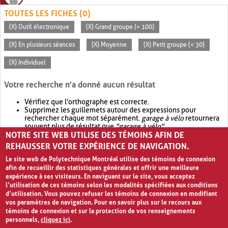
TOUTES LES FICHES (0)
(X) Outil électronique
(X) Grand groupe (> 100)
(X) En plusieurs séances
(X) Moyenne
(X) Petit groupe (< 30)
(X) Individuel
Votre recherche n'a donné aucun résultat
Vérifiez que l'orthographe est correcte.
Supprimez les guillemets autour des expressions pour
rechercher chaque mot séparément.
garage à vélo
retournera
souvent plus de résultat que
"garage à vélo"
.
NOTRE SITE WEB UTILISE DES TÉMOINS AFIN DE
Envisagez d'élargir votre recherche avec
OR
.
garage OR vélo
retournera souvent plus de résultat que
garage à vélo
.
REHAUSSER VOTRE EXPÉRIENCE DE NAVIGATION.
Le site web de Polytechnique Montréal utilise des témoins de connexion
afin de recueillir des statistiques générales et offrir une meilleure
expérience à ses visiteurs. En naviguant sur le site, vous acceptez
l’utilisation de ces témoins selon les modalités spécifiées aux conditions
d’utilisation. Vous pouvez refuser les témoins de connexion en modifiant
vos paramètres de navigation. Pour en savoir plus sur le recours aux
témoins de connexion et sur la protection de vos renseignements
personnels,
cliquez ici
.
Avis de confidentialité et conditions d’utilisation