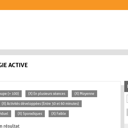
IE ACTIVE
oupe (> 100)
(X) En plusieurs séances
(X) Moyenne
(X) Activités développées (Entre 30 et 60 minutes)
viduel
(X) Sporadiques
(X) Faible
n résultat