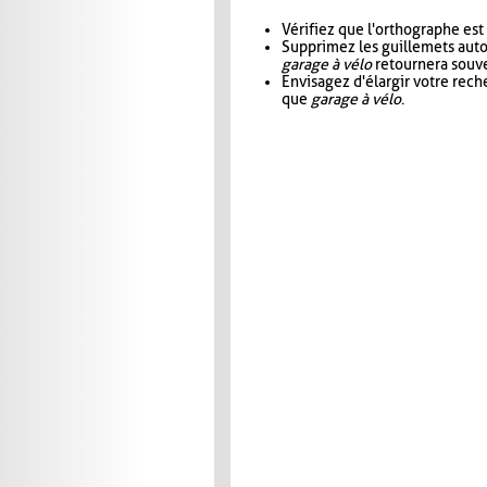
Vérifiez que l'orthographe est
Supprimez les guillemets aut
garage à vélo
retournera souve
Envisagez d'élargir votre rec
que
garage à vélo
.