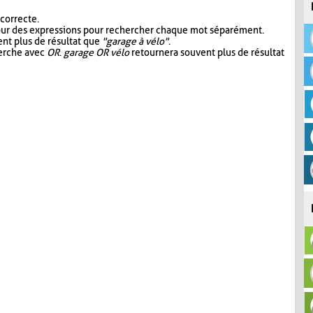
 correcte.
our des expressions pour rechercher chaque mot séparément.
nt plus de résultat que
"garage à vélo"
.
herche avec
OR
.
garage OR vélo
retournera souvent plus de résultat