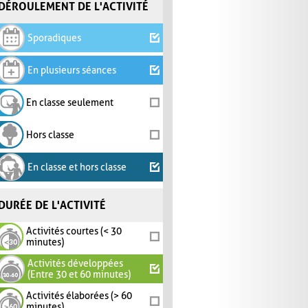
DÉROULEMENT DE L'ACTIVITÉ
Sporadiques
En plusieurs séances
En classe seulement
Hors classe
En classe et hors classe
DURÉE DE L'ACTIVITÉ
Activités courtes (< 30
minutes)
Activités développées
(Entre 30 et 60 minutes)
Activités élaborées (> 60
minutes)